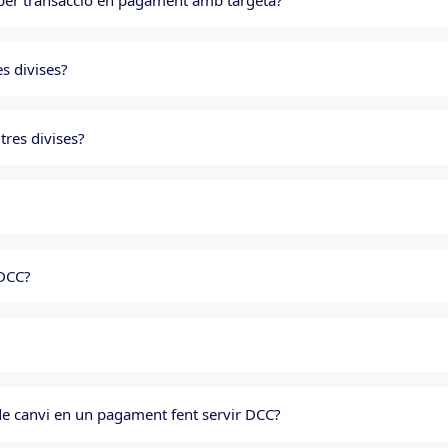
 per transacció en pagament amb targeta?
s divises?
tres divises?
 DCC?
 de canvi en un pagament fent servir DCC?