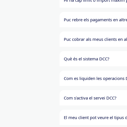
Hi ha cap límit o import màxim
Puc rebre els pagaments en altre
Puc cobrar als meus clients en al
Què és el sistema DCC?
Com es liquiden les operacions
Com s’activa el servei DCC?
El meu client pot veure el tipus