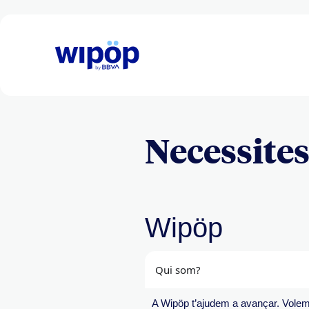
Necessites
Wipöp
Qui som?
A
Wipöp
t’ajudem a avançar. Volem 