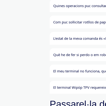
Quines operacions puc consulta
Com puc sol·licitar rotllos de p
L’estat de la meva comanda és «No
Què he de fer si perdo o em rob
El meu terminal no funciona, qu
El terminal Wipöp TPV requereix
Passarel·la 