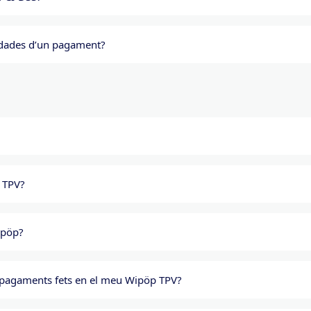
s dades d’un pagament?
 TPV?
ipöp?
e pagaments fets en el meu Wipöp TPV?