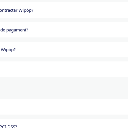
contractar Wipöp?
 de pagament?
b Wipöp?
 PCI-DSS?