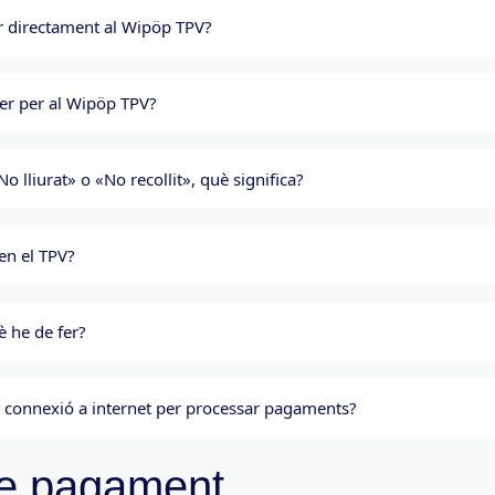
r directament al Wipöp TPV?
aper per al Wipöp TPV?
 lliurat» o «No recollit», què significa?
en el TPV?
è he de fer?
 connexió a internet per processar pagaments?
de pagament