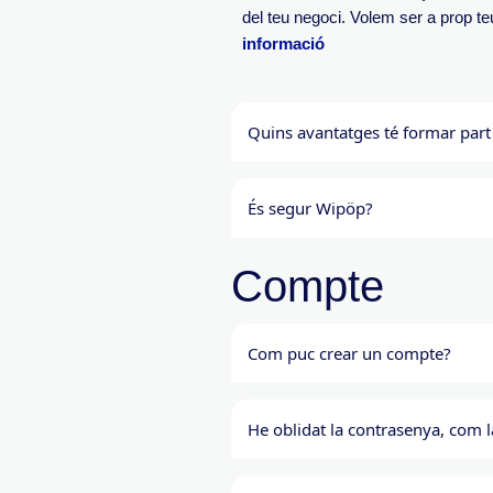
del teu negoci. Volem ser a prop t
informació
Quins avantatges té formar par
És segur Wipöp?
Compte
Com puc crear un compte?
He oblidat la contrasenya, com 