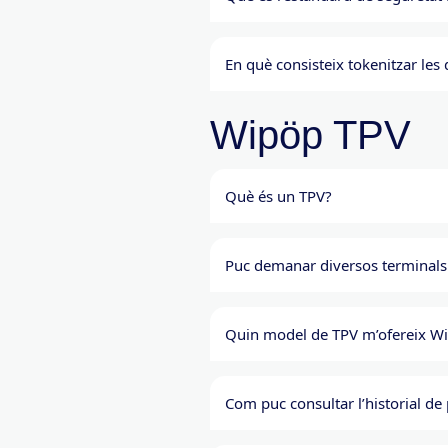
En què consisteix tokenitzar le
Wipöp TPV
Què és un TPV?
Puc demanar diversos terminals
Quin model de TPV m’ofereix W
Com puc consultar l’historial d