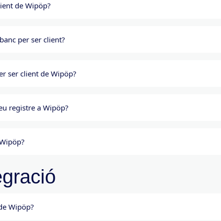
client de Wipöp?
anc per ser client?
r ser client de Wipöp?
meu registre a Wipöp?
 Wipöp?
egració
 de Wipöp?