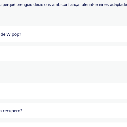
eu perquè prenguis decisions amb confiança,
oferint-te eines adaptad
t de Wipöp?
la recupero?