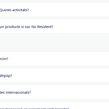
 Quines activitats?
 un producte si soc No Resident?
erim?
 Wipöp?
es internacionals?