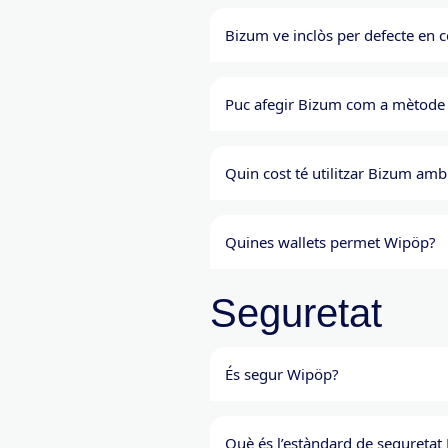
Bizum ve inclòs per defecte en 
Puc afegir Bizum com a mètode
Quin cost té utilitzar Bizum am
Quines wallets permet Wipöp?
Seguretat
És segur Wipöp?
Què és l’estàndard de seguretat