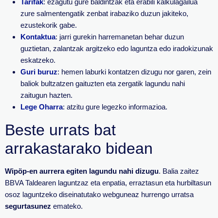
Tarifak
: ezagutu gure baldintzak eta erabili kalkulagailua
zure salmentengatik zenbat irabaziko duzun jakiteko,
ezustekorik gabe.
Kontaktua
: jarri gurekin harremanetan behar duzun
guztietan, zalantzak argitzeko edo laguntza edo iradokizunak
eskatzeko.
Guri buruz
: hemen laburki kontatzen dizugu nor garen, zein
baliok bultzatzen gaituzten eta zergatik lagundu nahi
zaitugun hazten.
Lege Oharra
: atzitu gure legezko informazioa.
Beste urrats bat
arrakastarako bidean
Wipöp-en aurrera egiten lagundu nahi dizugu
. Balia zaitez
BBVA Taldearen laguntzaz eta enpatia, erraztasun eta hurbiltasun
osoz laguntzeko diseinatutako webguneaz hurrengo urratsa
segurtasunez
emateko.