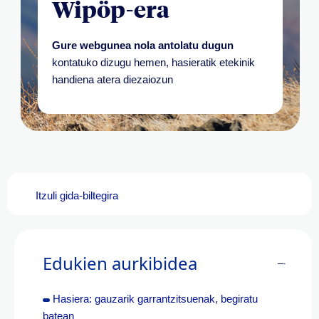
Wipöp-era
Gure webgunea nola antolatu dugun
kontatuko dizugu hemen, hasieratik etekinik
handiena atera diezaiozun
Itzuli gida-biltegira
Edukien aurkibidea
Hasiera: gauzarik garrantzitsuenak, begiratu
batean