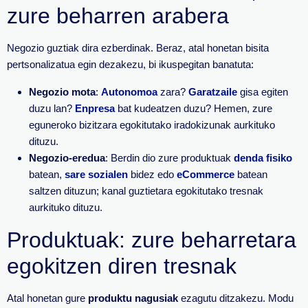
zure beharren arabera
Negozio guztiak dira ezberdinak. Beraz, atal honetan bisita
pertsonalizatua egin dezakezu, bi ikuspegitan banatuta:
Negozio mota
:
Autonomoa
zara?
Garatzaile
gisa egiten
duzu lan?
Enpresa
bat kudeatzen duzu? Hemen, zure
eguneroko bizitzara egokitutako iradokizunak aurkituko
dituzu.
Negozio-eredua
: Berdin dio zure produktuak
denda fisiko
batean,
sare sozialen
bidez edo
eCommerce
batean
saltzen dituzun; kanal guztietara egokitutako tresnak
aurkituko dituzu.
Produktuak: zure beharretara
egokitzen diren tresnak
Atal honetan gure
produktu nagusiak
ezagutu ditzakezu. Modu