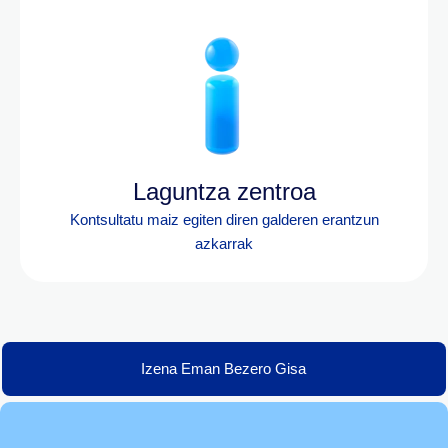
Laguntza zentroa
Kontsultatu maiz egiten diren galderen erantzun
azkarrak
Izena Eman Bezero Gisa