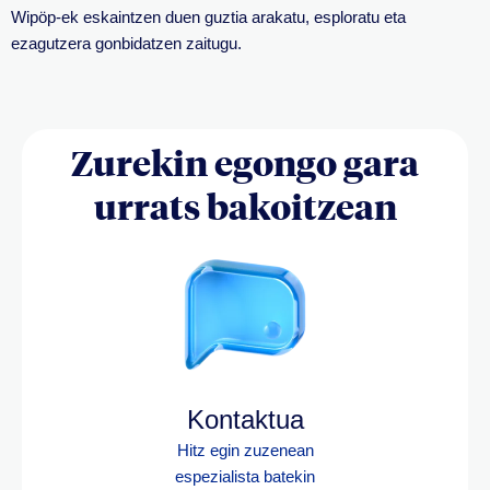
Wipöp-ek eskaintzen duen guztia arakatu, esploratu eta
ezagutzera gonbidatzen zaitugu.
Zurekin egongo gara
urrats bakoitzean
Kontaktua
Hitz egin zuzenean
espezialista batekin