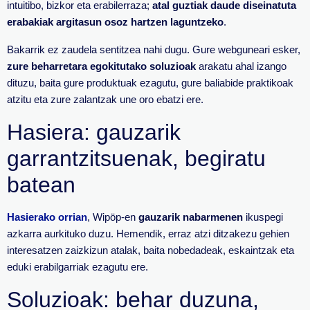
intuitibo, bizkor eta erabilerraza;
atal guztiak daude diseinatuta
erabakiak argitasun osoz hartzen laguntzeko
.
Bakarrik ez zaudela sentitzea nahi dugu. Gure webguneari esker,
zure beharretara egokitutako soluzioak
arakatu ahal izango
dituzu, baita gure produktuak ezagutu, gure baliabide praktikoak
atzitu eta zure zalantzak une oro ebatzi ere.
Hasiera: gauzarik
garrantzitsuenak, begiratu
batean
Hasierako orrian
, Wipöp-en
gauzarik nabarmenen
ikuspegi
azkarra aurkituko duzu. Hemendik, erraz atzi ditzakezu gehien
interesatzen zaizkizun atalak, baita nobedadeak, eskaintzak eta
eduki erabilgarriak ezagutu ere.
Soluzioak: behar duzuna,