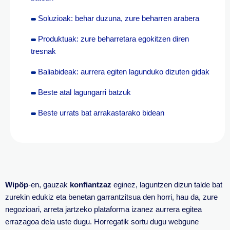
Soluzioak: behar duzuna, zure beharren arabera
Produktuak: zure beharretara egokitzen diren
tresnak
Baliabideak: aurrera egiten lagunduko dizuten gidak
Beste atal lagungarri batzuk
Beste urrats bat arrakastarako bidean
Wipöp
-en, gauzak
konfiantzaz
eginez, laguntzen dizun talde bat
zurekin edukiz eta benetan garrantzitsua den horri, hau da, zure
negozioari, arreta jartzeko plataforma izanez aurrera egitea
errazagoa dela uste dugu. Horregatik sortu dugu webgune