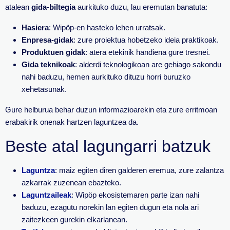
atalean
gida-biltegia
aurkituko duzu, lau eremutan banatuta:
Hasiera
: Wipöp-en hasteko lehen urratsak.
Enpresa-gidak
: zure proiektua hobetzeko ideia praktikoak.
Produktuen gidak
: atera etekinik handiena gure tresnei.
Gida teknikoak
: alderdi teknologikoan are gehiago sakondu
nahi baduzu, hemen aurkituko dituzu horri buruzko
xehetasunak.
Gure helburua behar duzun informazioarekin eta zure erritmoan
erabakirik onenak hartzen laguntzea da.
Beste atal lagungarri batzuk
Laguntza
: maiz egiten diren galderen eremua, zure zalantza
azkarrak zuzenean ebazteko.
Laguntzaileak
: Wipöp ekosistemaren parte izan nahi
baduzu, ezagutu norekin lan egiten dugun eta nola ari
zaitezkeen gurekin elkarlanean.