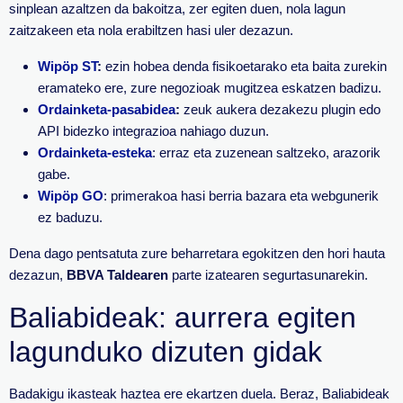
sinplean azaltzen da bakoitza, zer egiten duen, nola lagun
zaitzakeen eta nola erabiltzen hasi uler dezazun.
Wipöp ST
:
ezin hobea denda fisikoetarako eta baita zurekin
eramateko ere, zure negozioak mugitzea eskatzen badizu.
Ordainketa-pasabidea
:
zeuk aukera dezakezu plugin edo
API bidezko integrazioa nahiago duzun.
Ordainketa-esteka
: erraz eta zuzenean saltzeko, arazorik
gabe.
Wipöp GO
: primerakoa hasi berria bazara eta webgunerik
ez baduzu.
Dena dago pentsatuta zure beharretara egokitzen den hori hauta
dezazun,
BBVA Taldearen
parte izatearen segurtasunarekin.
Baliabideak: aurrera egiten
lagunduko dizuten gidak
Badakigu ikasteak haztea ere ekartzen duela. Beraz, Baliabideak