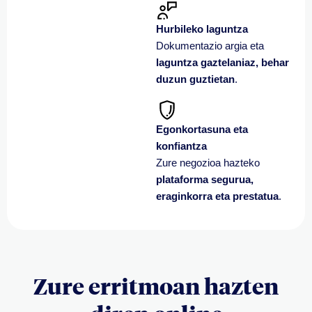
Hurbileko laguntza
Dokumentazio argia eta
laguntza gaztelaniaz, behar
duzun guztietan
.
Egonkortasuna eta
konfiantza
Zure negozioa hazteko
plataforma segurua,
eraginkorra eta prestatua
.
Zure erritmoan hazten