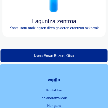
Laguntza zentroa
Kontsultatu maiz egiten diren galderen erantzun azkarrak
Izena Eman Bezero Gisa
Kontaktua
Kolaboratzaileak
Nor gara