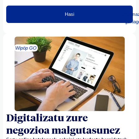
Hasi
Informa
gehiag
Wipöp GO
Digitalizatu zure
negozioa malgutasunez