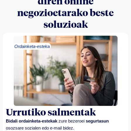
diren online
negozioetarako beste
soluzioak
Ordainketa-esteka
Urrutiko salmentak
Bidali ordainketa-estekak
zure bezeroei
segurtasun
osoz
sare
sozialen edo e-
mail
bidez.