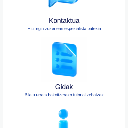
Kontaktua
Hitz egin zuzenean espezialista batekin
Gidak
Bilatu urrats bakoitzerako tutorial zehatzak