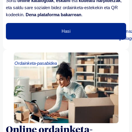
Sortu
online katalogoak
,
eskaini
eta
kudeatu
harpidetzak
,
eta saldu
sare sozialen
bidez ordainketa-estekekin eta QR
kodeekin.
Dena plataforma bakarrean
.
Hasi
Informa
gehiag
Ordainketa-pasabidea
Online ordainketa-