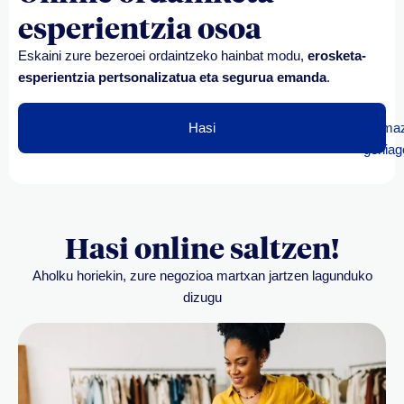
esperientzia osoa
Eskaini zure bezeroei
ordaintzeko hainbat modu
,
erosketa-
esperientzia pertsonalizatua eta segurua
emanda
.
Hasi
Informa
gehiag
Hasi online saltzen!
Aholku horiekin, zure negozioa martxan jartzen lagunduko
dizugu