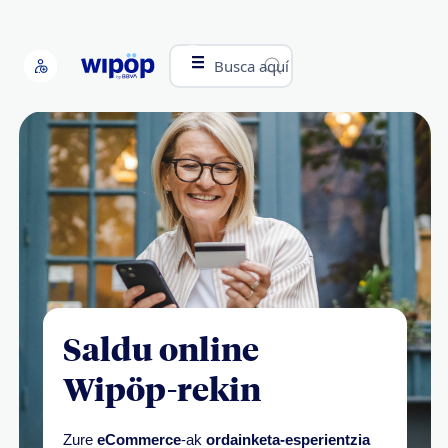
Busca aquí
Saldu online
Wipöp-rekin
Zure
eCommerce
-ak
ordainketa-esperientzia