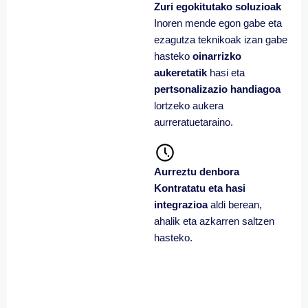
Zuri egokitutako soluzioak
Inoren mende egon gabe eta
ezagutza teknikoak izan gabe
hasteko
oinarrizko
aukeretatik
hasi eta
pertsonalizazio handiagoa
lortzeko aukera
aurreratuetaraino.
Aurreztu denbora
Kontratatu eta hasi
integrazioa
aldi berean,
ahalik eta azkarren saltzen
hasteko.