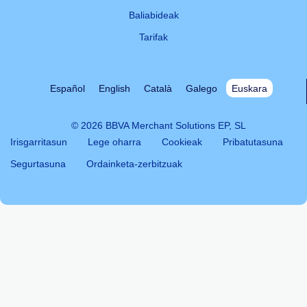
Baliabideak
Tarifak
Español
English
Català
Galego
Euskara
© 2026 BBVA Merchant Solutions EP, SL
Irisgarritasun
Lege oharra
Cookieak
Pribatutasuna
Segurtasuna
Ordainketa-zerbitzuak