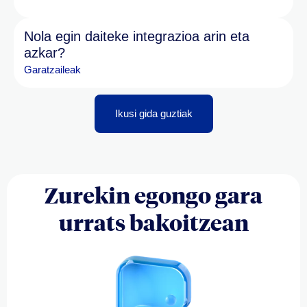
Nola egin daiteke integrazioa arin eta
azkar?
Garatzaileak
Ikusi gida guztiak
Zurekin egongo gara
urrats bakoitzean