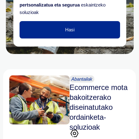
pertsonalizatua eta segurua
eskaintzeko
soluzioak
Hasi
Abantailak
Ecommerce mota
bakoitzerako
diseinatutako
ordainketa-
soluzioak