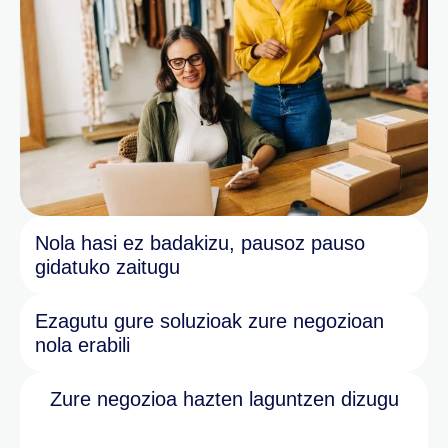
Nola hasi ez badakizu, pausoz pauso
gidatuko zaitugu
Ezagutu gure soluzioak zure negozioan
nola erabili
Zure negozioa hazten laguntzen dizugu