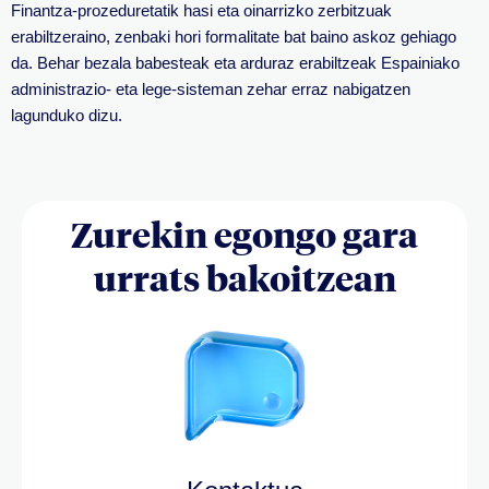
Finantza-prozeduretatik hasi eta oinarrizko zerbitzuak
erabiltzeraino, zenbaki hori formalitate bat baino askoz gehiago
da. Behar bezala babesteak eta arduraz erabiltzeak Espainiako
administrazio- eta lege-sisteman zehar erraz nabigatzen
lagunduko dizu.
Zurekin egongo gara
urrats bakoitzean