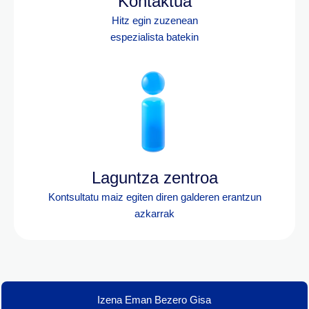
Kontaktua
Hitz egin zuzenean
espezialista batekin
Laguntza zentroa
Kontsultatu maiz egiten diren galderen erantzun
azkarrak
Izena Eman Bezero Gisa