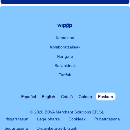
Kontaktua
Kolaboratzaileak
Nor gara
Baliabideak
Tarifak
Español
English
Català
Galego
Euskara
© 2026 BBVA Merchant Solutions EP, SL
Irisgarritasun
Lege oharra
Cookieak
Pribatutasuna
Segurtasuna
Ordainketa-zerbitzuak