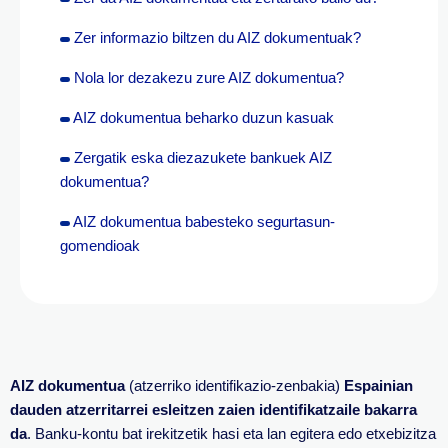
Zer informazio biltzen du AIZ dokumentuak?
Nola lor dezakezu zure AIZ dokumentua?
AIZ dokumentua beharko duzun kasuak
Zergatik eska diezazukete bankuek AIZ
dokumentua?
AIZ dokumentua babesteko segurtasun-
gomendioak
AIZ dokumentua
(atzerriko identifikazio-zenbakia)
Espainian
dauden atzerritarrei esleitzen zaien identifikatzaile bakarra
da
. Banku-kontu bat irekitzetik hasi eta lan egitera edo etxebizitza