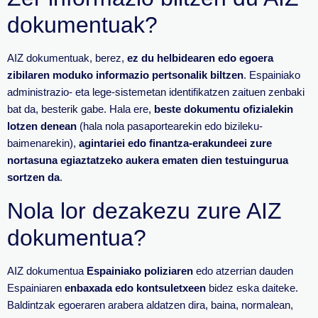
dokumentuak?
AIZ dokumentuak, berez,
ez du helbidearen edo egoera
zibilaren moduko informazio pertsonalik biltzen
. Espainiako
administrazio- eta lege-sistemetan identifikatzen zaituen zenbaki
bat da, besterik gabe. Hala ere,
beste dokumentu ofizialekin
lotzen denean
(hala nola pasaportearekin edo bizileku-
baimenarekin),
agintariei edo finantza-erakundeei zure
nortasuna egiaztatzeko aukera ematen dien testuingurua
sortzen da
.
Nola lor dezakezu zure AIZ
dokumentua?
AIZ dokumentua
Espainiako poliziaren
edo atzerrian dauden
Espainiaren
enbaxada edo kontsuletxeen
bidez eska daiteke.
Baldintzak egoeraren arabera aldatzen dira, baina, normalean,