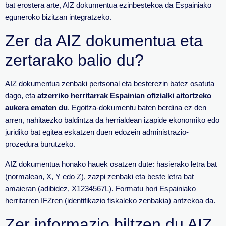
bat erostera arte, AIZ dokumentua ezinbestekoa da Espainiako
eguneroko bizitzan integratzeko.
Zer da AIZ dokumentua eta
zertarako balio du?
AIZ dokumentua zenbaki pertsonal eta besterezin batez osatuta
dago, eta
atzerriko herritarrak Espainian ofizialki aitortzeko
aukera ematen du
. Egoitza-dokumentu baten berdina ez den
arren, nahitaezko baldintza da herrialdean izapide ekonomiko edo
juridiko bat egitea eskatzen duen edozein administrazio-
prozedura burutzeko.
AIZ dokumentua honako hauek osatzen dute: hasierako letra bat
(normalean, X, Y edo Z), zazpi zenbaki eta beste letra bat
amaieran (adibidez, X1234567L). Formatu hori Espainiako
herritarren IFZren (identifikazio fiskaleko zenbakia) antzekoa da.
Zer informazio biltzen du AIZ