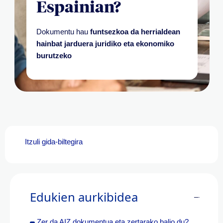
Espainian?
Dokumentu hau
funtsezkoa da herrialdean
hainbat jarduera juridiko eta ekonomiko
burutzeko
Itzuli gida-biltegira
Edukien aurkibidea
Zer da AIZ dokumentua eta zertarako balio du?