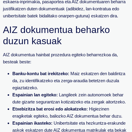
eskaera-inprimakia, pasaportea eta AIZ dokumentuaren beharra
justifikatzen duten dokumentuak (adibidez, lan-kontratua edo
unibertsitate batek bidalitako onarpen-gutuna) eskatzen dira.
AIZ dokumentua beharko
duzun kasuak
AIZ dokumentua hainbat prozedura egiteko beharrezkoa da,
besteak beste:
Banku-kontu bat irekitzeko:
Maiz eskatzen den baldintza
da, zu identifikatzeko eta zerga-araudia betetzen duzula
egiaztatzeko.
Espainian lan egiteko:
Langileek zein autonomoek behar
dute gizarte segurantzan kotizatzeko eta zergak aitortzeko.
Etxebizitza bat erosi edo alokatzeko:
Higiezinen
eragiketak egiteko, baliozko AIZ dokumentua behar duzu.
Espainian ikasteko:
Unibertsitate eta hezkuntza-erakunde
askok eskatzen dute AIZ dokumentua matrikulak eta bekak