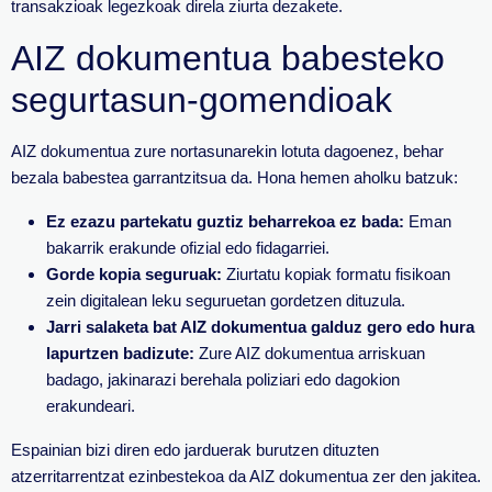
transakzioak legezkoak direla ziurta dezakete.
AIZ dokumentua babesteko
segurtasun-gomendioak
AIZ dokumentua zure nortasunarekin lotuta dagoenez, behar
bezala babestea garrantzitsua da. Hona hemen aholku batzuk:
Ez ezazu partekatu guztiz beharrekoa ez bada:
Eman
bakarrik erakunde ofizial edo fidagarriei.
Gorde kopia seguruak:
Ziurtatu kopiak formatu fisikoan
zein digitalean leku seguruetan gordetzen dituzula.
Jarri salaketa bat AIZ dokumentua galduz gero edo hura
lapurtzen badizute:
Zure AIZ dokumentua arriskuan
badago, jakinarazi berehala poliziari edo dagokion
erakundeari.
Espainian bizi diren edo jarduerak burutzen dituzten
atzerritarrentzat ezinbestekoa da AIZ dokumentua zer den jakitea.