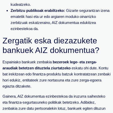
kudeatzeko.
Zerbitzu publikoak erabiltzeko:
Gizarte segurantzan izena
ematetik hasi eta ur edo argiaren moduko oinarrizko
zerbitzuak eskatzeraino, AIZ dokumentua edukitzea
ezinbestekoa da.
Zergatik eska diezazukete
bankuek AIZ dokumentua?
Espainiako bankuek zenbakia
bezeroek lege- eta zerga-
araudiak betetzen dituztela ziurtatzeko
eskatu ohi dute. Kontu
bat irekitzean edo finantza-produktu batzuk kontratatzean zenbaki
hori edukiz, entitateek zure nortasuna eta zure zerga-egoera
egiazta ditzakete.
Gainera, AIZ dokumentua ezinbestekoa da iruzurra saihesteko
eta finantza-segurtasuneko politikak betetzeko. Adibidez,
zenbakia zure datu pertsonalekin lotuz, bankuek egiten dituzun