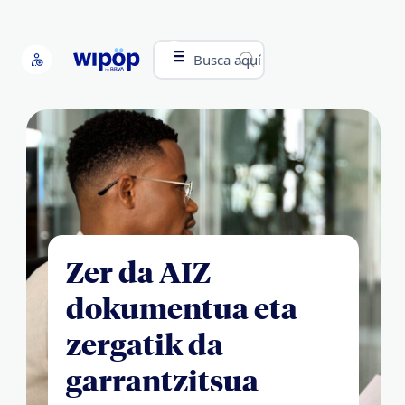
Busca aquí
Zer da AIZ
dokumentua eta
zergatik da
garrantzitsua