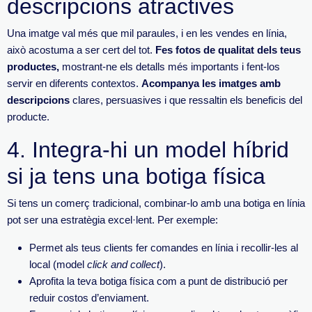
descripcions atractives
Una imatge val més que mil paraules, i en les vendes en línia,
això acostuma a ser cert del tot.
Fes fotos de qualitat dels teus
productes
,
mostran
t-ne els detalls més importants i fent-los
servir en diferents contextos.
Acompanya les imatges amb
descripcions
clares, persuasives i que ressaltin els beneficis del
producte.
4.
Integra-hi un model híbrid
si ja tens una botiga física
Si tens un comerç t
radicional, combinar-lo amb una botiga en línia
pot ser una estratègia excel·lent. Per exemple:
Permet als teus clients fer comandes en línia i recollir-les al
local (model
click
and
collect
)
.
Aprofita la teva botiga física com a punt de distribució per
re
duir costos d’enviament.