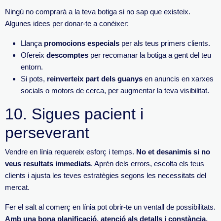
Ningú no comprarà a la teva botiga si no sap que existeix.
Algunes idees per donar-te a conèixer:
Llança
promocions especials
per als
teus primers clients.
Ofereix
descomptes
per recomanar la botiga a gent del teu
entorn.
Si pots,
reinverteix part dels
guanys
en anuncis en xarxes
socials o motors de cerca, per augmentar la teva visibilitat.
10.
Sigues pacient i
perseverant
Vendre en lí
nia requereix esforç i temps.
No et desanimis si no
veus resultats immediats
. Aprèn dels errors, escolta els teus
clients i ajusta les teves estratègies segons les necessitats del
mercat.
Fer el salt al comerç en línia pot obrir-te un ventall de possibili
tats.
Amb una bona planificació, atenció als detalls i constància,