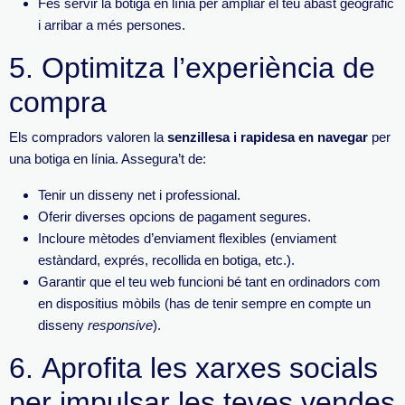
Fes servir la botiga en línia per ampliar el teu abast geogràfic
i arribar a més persones.
5.
Optimitza l’experiència de
compra
Els compradors valoren la
senzillesa i rapidesa en navegar
per
una botiga en línia. Assegura’t de:
Tenir un disseny net i professional.
Oferir diverses opcions de pagament segures.
Incloure mètodes d’enviament flexibles (enviament
estàndard, exprés, recollida en botiga, etc.).
Garantir que el teu web funcioni bé tant en ordinadors com
en dispositius mòb
ils (has de tenir sempre en compte un
disseny
responsive
).
6.
Aprofita les xarxes socials
per impulsar les teves vendes