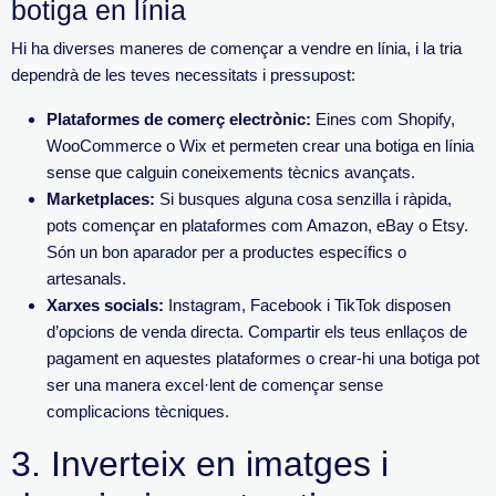
botiga en línia
Hi ha diverses maneres de començar a vendre en línia, i la tria
dependrà de les teves necessitats i pressupost:
Plataformes de comerç electrònic:
Eines com
Shopify
,
WooCommerce
o
Wix
et permeten crear una botiga en línia
sense que calguin coneixements tècnics avançats.
Marketplaces
:
Si busques alguna cosa senzilla i ràpida,
pots començar en plataformes com
Amazon
,
e
Bay
o
Etsy
.
Són un bon aparador per a productes específics o
artesanals.
Xarxes socials:
Instagram
,
Facebook
i
TikTok
disposen
d’opcions de venda directa. Compartir els teus enllaços de
pagament en aquestes plataformes o crear-hi una botiga pot
ser una man
era excel·lent de començar sense
complicacions tècniques.
3.
Inverteix en imatges i