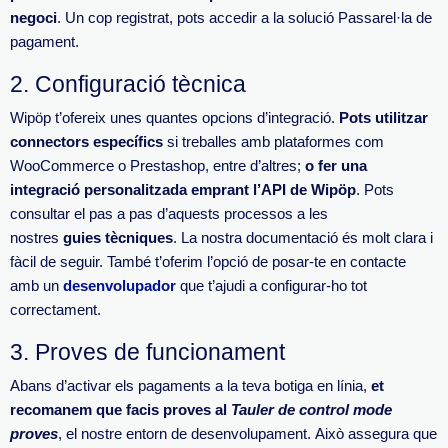
negoci
. Un cop registrat, pots accedir a la solució Passarel·la de
pagament.
2.
Configuració tècnica
Wipöp
t’ofereix unes quantes opcions d’integració.
Pots utilitzar
connectors específics
si treballes amb plataformes com
WooCommerce
o
Prestashop
, entre d’altres;
o fer una
integració personalitzada emprant l’API de
Wipöp
.
Pots
consultar el pas a pas d’aquests processos a les
nostres
guies
tècniques
. La nostra documentació és molt clara i
fàcil de seguir.
També t’oferim l’opció de posar-te en
contacte
amb un
desenvolupador
que t’ajudi a configurar-ho tot
correctament.
3.
Proves de funcionament
Abans d’activar els pagaments a la teva botiga en línia,
et
recomanem que facis
proves al
Tauler de control mode
proves
, el nostre entorn de desenvolupament.
Això assegura que