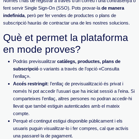
Només t’has de registrar a través d’un correu i una contrasenya o
fent servir Single Sign-On (SSO). Pots provar-la
de manera
indefinida
, però per fer vendes de productes o plans de
subscripció hauràs de contractar una de les nostres solucions.
Què et permet la plataforma
en mode proves?
Podràs previsualitzar
catàlegs, productes, plans de
subscripció
o variants a través de l’opció «Consulta
l’enllaç».
Accés restringit
: l’enllaç de previsualització és privat i
només hi pot accedir l’usuari que ha iniciat sessió a l’eina. Si
comparteixes l’enllaç, altres persones no podran accedir-hi
llevat que també estiguin autenticades amb el mateix
compte.
Perquè el contingut estigui disponible públicament i els
usuaris puguin visualitzar-lo i fer compres, cal que activis
una passarel·la de pagament.