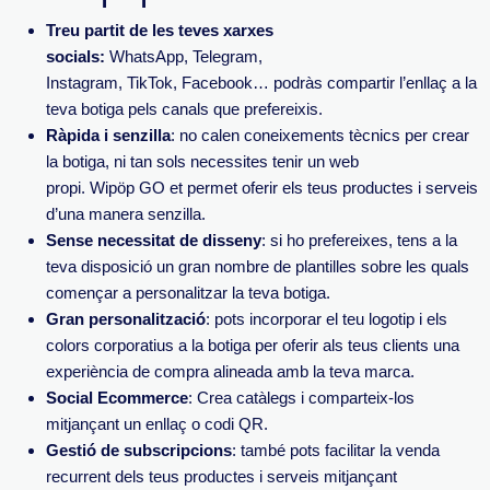
Treu partit de les teves xarxes
socials:
WhatsApp, Telegram,
Instagram, TikTok, Facebook… podràs compartir l’enllaç a la
teva botiga pels canals que prefereixis.
Ràpida i senzilla
: no calen coneixements tècnics per crear
la botiga, ni tan sols necessites tenir un web
propi. Wipöp GO et permet oferir els teus productes i serveis
d’una manera senzilla.
Sense necessitat de disseny
: si ho prefereixes, tens a la
teva disposició un gran nombre de plantilles sobre les quals
començar a personalitzar la teva botiga.
Gran personalització
: pots incorporar el teu logotip i els
colors corporatius a la botiga per oferir als teus clients una
experiència de compra alineada amb la teva marca.
Social Ecommerce
: Crea catàlegs i comparteix-los
mitjançant un enllaç o codi QR.
Gestió de subscripcions
: també pots facilitar la venda
recurrent dels teus productes i serveis mitjançant