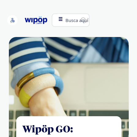
Busca aquí
Wipöp GO: