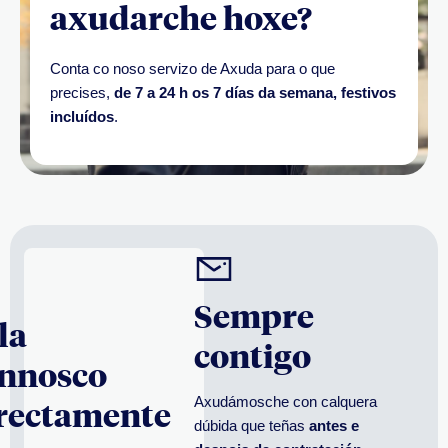
axudarche hoxe?
Conta co noso servizo de Axuda para o que
precises,
de 7 a 24 h os 7 días da semana, festivos
incluídos
.
Sempre
la
contigo
nnosco
rectamente
Axudámosche con calquera
dúbida que teñas
antes e