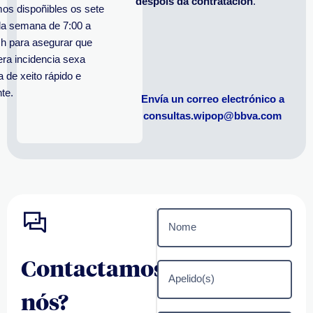
despois da contratación
.
os dispoñibles os sete
da semana de 7:00 a
 h para asegurar que
era incidencia sexa
a de xeito rápido e
nte.
Envía un correo electrónico a
consultas.wipop@bbva.com
Nome
Contactamos
Apelido(s)
nós?