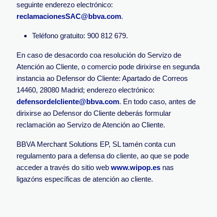
seguinte enderezo electrónico:
reclamacionesSAC@bbva.com
.
T
el
éf
ono gratuito
: 9
00
8
1
2
6
79.
En caso de desacordo coa resolución do Servizo de
Atención ao Cliente, o comercio pode dirixirse en segunda
instancia ao Defensor do Cliente: Apartado de Correos
14460, 28080 Madrid; enderezo electrónico:
defensordelcliente@bbva.com
. En todo caso, antes de
dirixirse ao Defensor do Cliente deberás formular
reclamación ao Servizo de Atención ao Cliente.
BBVA Merchant Solutions EP, SL tamén conta cun
regulamento para a defensa do cliente, ao que se pode
acceder a través do sitio web
www.wipop.es
nas
ligazóns específicas de atención ao cliente.