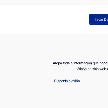
Inicio D
Atopa toda a información que neces
Wipöp
no sitio
web
o
Dispoñible axiña