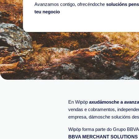
Avanzamos contigo, ofrecéndoche
solucións pens
teu negocio
En Wipöp
axudámosche a avanza
vendas e cobramentos, independen
empresa, dámosche solucións dese
Wipöp forma parte do Grupo BBV
BBVA MERCHANT SOLUTIONS EP, S