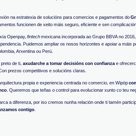
exión na estratexia de solucións para comercios e pagamentos do
G
amentos funcionen de xeito máis seguro, eficiente e sen complicació
oxía Openpay,
fintech
mexicana incorporada ao Grupo BBVA no 2016, 
dependencia. Puidemos ampliar os nosos horizontes e apoiar a máis
lombia, Arxentina ou Perú.
preto de ti,
axudarche a tomar decisións con confianza
e ofrecerc
on prezos competitivos e solucións claras.
 arquitectura propia e experiencia centrada no comercio, en Wipöp
com
nco
. Queremos que teñas o control para evolucionar xunto co teu ne
ca a diferenza, por iso cremos nunha relación onde ti tamén partici
vanzamos contigo
.