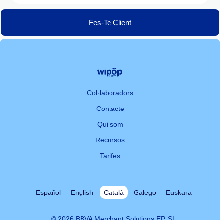
Fes-Te Client
Col·laboradors
Contacte
Qui som
Recursos
Tarifes
Español
English
Català
Galego
Euskara
© 2026 BBVA Merchant Solutions EP, SL