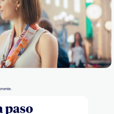
amente.
 paso