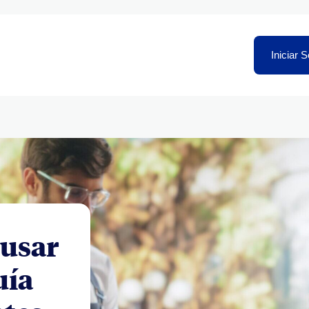
Iniciar 
 usar
uía