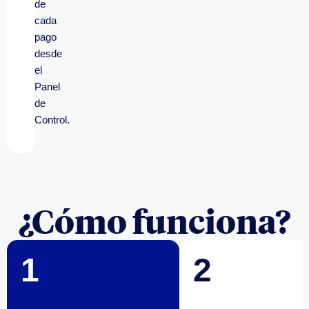
de
cada
pago
desde
el
Panel
de
Control.
¿Cómo funciona?
1
2