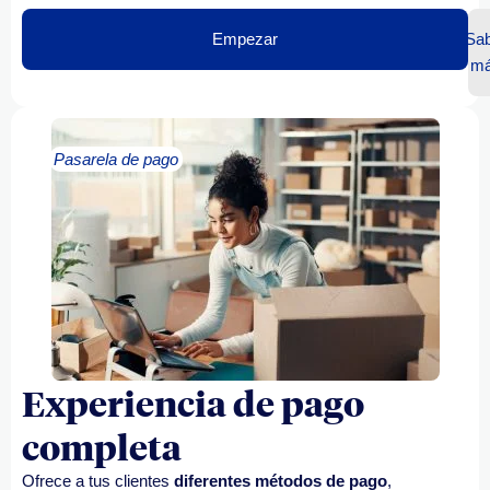
Empezar
Sab
m
Pasarela de pago
Experiencia de pago
completa
Ofrece a tus clientes
diferentes métodos de pago
,