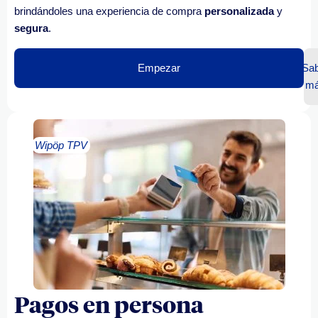
brindándoles una experiencia de compra
personalizada
y
segura
.
Empezar
Sab
m
Wipöp TPV
Pagos en persona