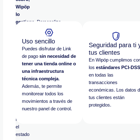
Wipöp
lo
gestiona
. Personaliza
el
importe,
Uso sencillo
el
Seguridad para ti 
Puedes disfrutar de Link
concepto
tus clientes
de pago
sin necesidad de
y
En Wipöp cumplimos co
tener una tienda online o
la
los
estándares PCI-DS
una infraestructura
fecha
en todas las
técnica compleja
.
de
transacciones
Además, te permite
vencimiento. Además,
económicas. Los datos 
monitorear todos los
consulta
tus clientes están
movimientos a través de
en
protegidos.
nuestro panel de control.
tiempo
real
el
estado