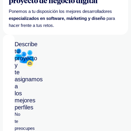
proyecto de negocio digital
Ponemos a tu disposición los mejores desarrolladores
especializados en software, márketing y diseño
para
hacer frente a tus retos.
Describe
tu
proyecto
y
te
asignamos
a
los
mejores
perfiles
No
te
preocupes