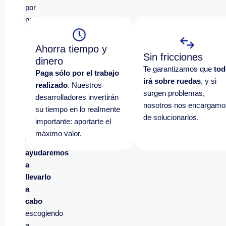
por
nada
más,
cuéntanos
Ahorra tiempo y
el
Sin fricciones
dinero
proyecto
Te garantizamos que
tod
Paga sólo por el trabajo
que
irá sobre ruedas
, y si
realizado
. Nuestros
tienes
surgen problemas,
desarrolladores invertirán
en
nosotros nos encargamo
su tiempo en lo realmente
mente
de solucionarlos.
importante: aportarte el
y
máximo valor.
te
ayudaremos
a
llevarlo
a
cabo
escogiendo
a