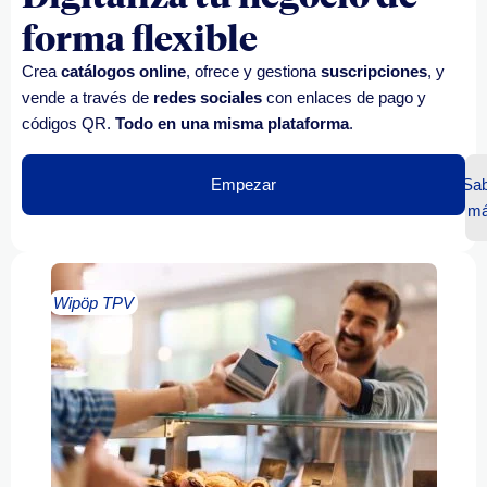
forma flexible
Crea
catálogos online
, ofrece y gestiona
suscripciones
, y
vende a través de
redes sociales
con enlaces de pago y
códigos QR.
Todo en una misma plataforma
.
Empezar
Sab
m
Wipöp TPV