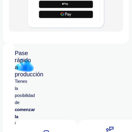
Pase
rápido
a
producción
Tienes
la
posibilidad
de
comenzar
la
integración
antes