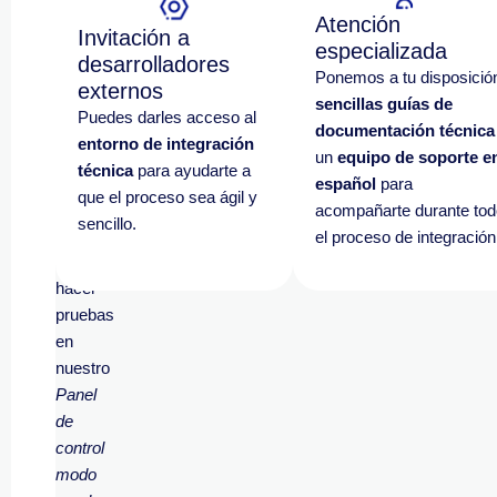
de
Atención
Invitación a
que
especializada
desarrolladores
finalice
Ponemos a tu disposició
externos
el
sencillas guías de
Puedes darles acceso al
proceso
documentación técnica
entorno de integración
de
un
equipo de soporte e
técnica
para ayudarte a
contratación
,
español
para
que el proceso sea ágil y
para
acompañarte durante tod
sencillo.
que
el proceso de integración
puedas
hacer
pruebas
en
nuestro
Panel
de
control
modo