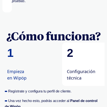
pruebas
.
¿Cómo funciona?
1
2
Empieza
Configuración
en Wipöp
técnica
Regístrate y configura tu perfil de cliente.
Una vez hecho esto, podrás acceder al
Panel de control
de Wipöp
.