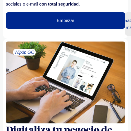
sociales o e-mail
con total seguridad
.
Empezar
Sab
m
Wipöp GO
Digitaliza tu negocio de