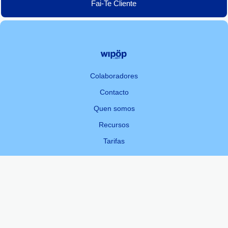
Fai-Te Cliente
Colaboradores
Contacto
Quen somos
Recursos
Tarifas
Español
English
Català
Galego
Euskara
© 2026 BBVA Merchant Solutions EP, SL
Accesibilidade
Aviso Legal
Cookies
Privacidade