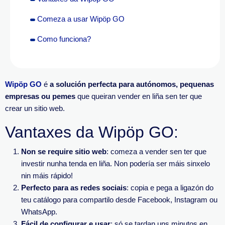
Comeza a usar Wipöp GO
Como funciona?
Wipöp
GO
é
a solución perfecta para autónomos, pequenas
empresas ou
pemes
que queiran vender en liña sen ter que
crear un sitio
web
.
Vantaxes da Wipöp GO:
Non se require sitio web
: comeza a vender sen ter que
investir nunha tenda en liña. Non podería ser máis sinxelo
nin máis rápido!
Perfecto para as redes sociais
: copia e pega a ligazón do
teu catálogo para compartilo desde Facebook, Instagram ou
WhatsApp.
Fácil de configurar e usar
: só se tardan uns minutos en