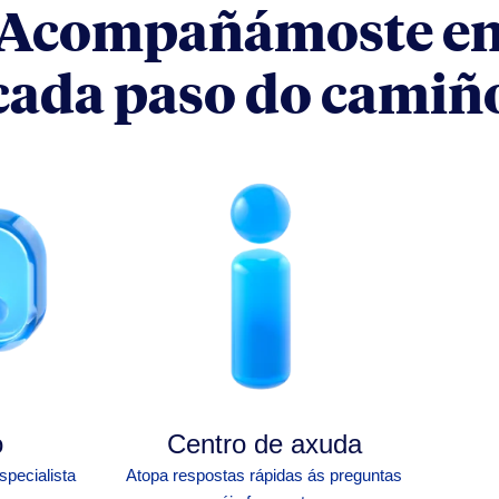
Acompañámoste e
cada paso do camiñ
o
Centro de axuda
specialista
Atopa res
postas rápidas ás preguntas