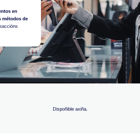
ntos en
s métodos de
nsaccións
Dispoñible axiña.