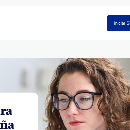
Iniciar 
ara
aña