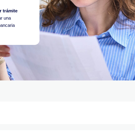
r trámite
ar una
bancaria