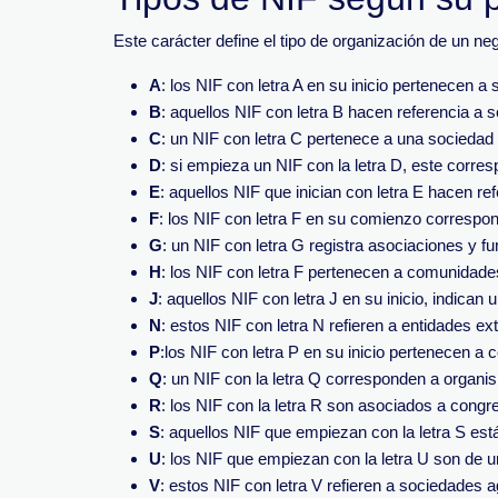
Este carácter define el tipo de organización de un n
A
: los NIF con letra A en su inicio pertenecen 
B
: aquellos NIF con letra B hacen referencia a 
C
: un NIF con letra C pertenece a una sociedad 
D
: si empieza un NIF con la letra D, este corr
E
: aquellos NIF que inician con letra E hacen r
F
: los NIF con letra F en su comienzo correspo
G
: un NIF con letra G registra asociaciones y fu
H
: los NIF con letra F pertenecen a comunidades
J
: aquellos NIF con letra J en su inicio, indican 
N
: estos NIF con letra N refieren a entidades e
P
:los NIF con letra P en su inicio pertenecen a 
Q
: un NIF con la letra Q corresponden a organi
R
: los NIF con la letra R son asociados a congre
S
: aquellos NIF que empiezan con la letra S e
U
: los NIF que empiezan con la letra U son de
V
: estos NIF con letra V refieren a sociedades 