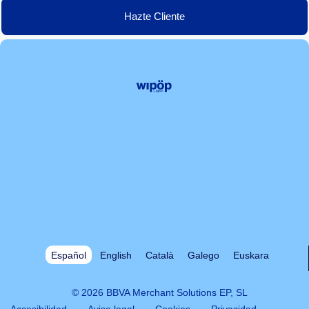
Hazte Cliente
Colaboradores
Contacto
Quiénes somos
Recursos
Tarifas
Español
English
Català
Galego
Euskara
© 2026 BBVA Merchant Solutions EP, SL
Accesibilidad
Aviso legal
Cookies
Privacidad